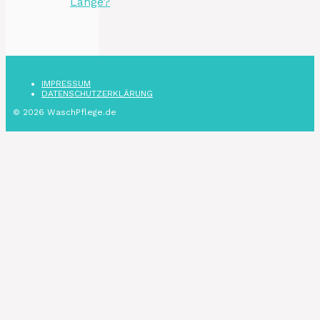
Lange?
IMPRESSUM
DATENSCHUTZ­ERKLÄRUNG
© 2026 WaschPflege.de