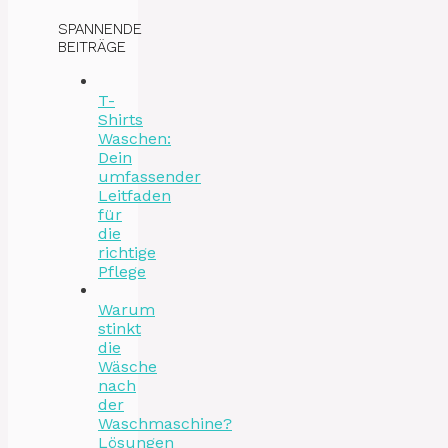
SPANNENDE
BEITRÄGE
T-
Shirts
Waschen:
Dein
umfassender
Leitfaden
für
die
richtige
Pflege
Warum
stinkt
die
Wäsche
nach
der
Waschmaschine?
Lösungen