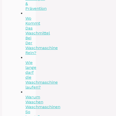
&
Prävention
Wo
Kommt
Das
Waschmittel
Bei
Der
Waschmaschine
Rein?
Wie
lange
darf
die
Waschmaschine
laufen?
Warum
Waschen
Waschmaschinen
So