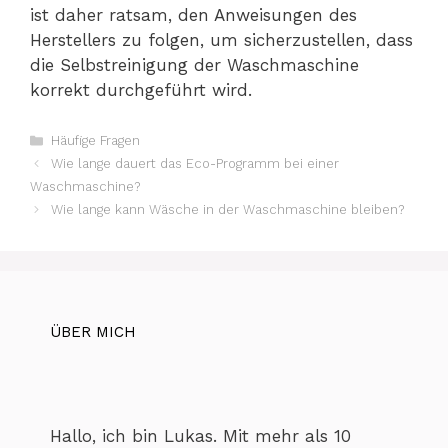
ist daher ratsam, den Anweisungen des
Herstellers zu folgen, um sicherzustellen, dass
die Selbstreinigung der Waschmaschine
korrekt durchgeführt wird.
Kategorien
Häufige Fragen
Wie lange dauert das Eco-Programm bei einer
Waschmaschine?
Wie lange kann Wäsche in der Waschmaschine bleiben?
ÜBER MICH
Hallo, ich bin Lukas. Mit mehr als 10