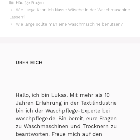
Kategorien
Häufige Fragen
Wie Lange Kann Ich Nasse Wäsche in der Waschmaschine
Lassen?
Wie lange sollte man eine Waschmaschine benutzen?
ÜBER MICH
Hallo, ich bin Lukas. Mit mehr als 10
Jahren Erfahrung in der Textilindustrie
bin ich der Waschpflege-Experte bei
waschpflege.de. Bin bereit, eure Fragen
zu Waschmaschinen und Trocknern zu
beantworten. Freue mich auf den