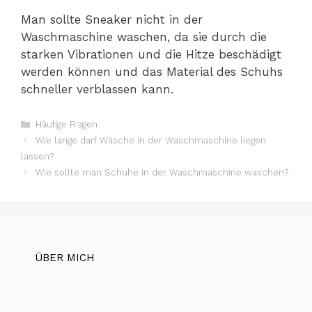
Man sollte Sneaker nicht in der
Waschmaschine waschen, da sie durch die
starken Vibrationen und die Hitze beschädigt
werden können und das Material des Schuhs
schneller verblassen kann.
Kategorien
Häufige Fragen
Wie lange darf Wäsche in der Waschmaschine liegen
lassen?
Wie sollte man Schuhe in der Waschmaschine waschen?
ÜBER MICH