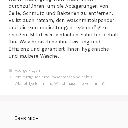
durchzuführen, um die Ablagerungen von
Seife, Schmutz und Bakterien zu entfernen.
Es ist auch ratsam, den Waschmittelspender
und die Gummidichtungen regelmäßig zu
reinigen. Mit diesen einfachen Schritten behält
Ihre Waschmaschine ihre Leistung und
Effizienz und garantiert Ihnen hygienische
und saubere Wäsche.
Kategorien
Häufige Fragen
Wie reinige ich eine Waschmaschine richtig?
Wie reinige ich meine Waschmaschine von innen?
ÜBER MICH