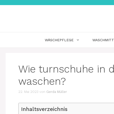
Zum
Inhalt
springen
WÄSCHEPFLEGE
WASCHMITT
Wie turnschuhe in
waschen?
22. Mai 2023
von
Gerda Müller
Inhaltsverzeichnis