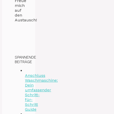
Freue
mich
auf
den
Austausch!
SPANNENDE
BEITRÄGE
Anschluss
Waschmaschine:
Dein
umfassender
Schritt-
für-
Schritt
Guide