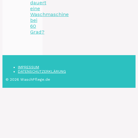
dauert
eine
Waschmaschine
bei
60
Grad?
IMPRESSUM
DATENSCHUTZ­ERKLÄRUNG
© 2026 WaschPflege.de