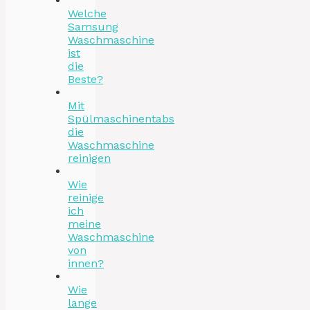
Welche
Samsung
Waschmaschine
ist
die
Beste?
Mit
Spülmaschinentabs
die
Waschmaschine
reinigen
Wie
reinige
ich
meine
Waschmaschine
von
innen?
Wie
lange