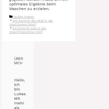
optimales Ergebnis beim
Waschen zu erzielen.
Kategorien
Häufige Fragen
Wie kommt der Muff in die
Waschmaschine?
Wo kommt was in der
Waschmaschine rein?
ÜBER
MICH
Hallo,
ich
bin
Lukas.
Mit
mehr
als