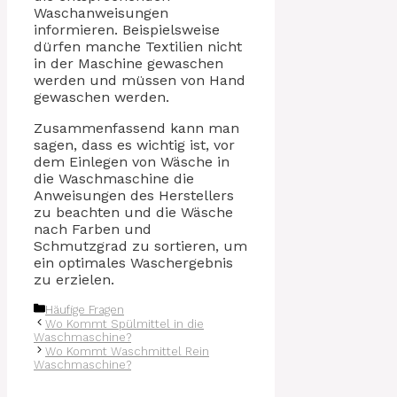
Waschanweisungen
informieren. Beispielsweise
dürfen manche Textilien nicht
in der Maschine gewaschen
werden und müssen von Hand
gewaschen werden.
Zusammenfassend kann man
sagen, dass es wichtig ist, vor
dem Einlegen von Wäsche in
die Waschmaschine die
Anweisungen des Herstellers
zu beachten und die Wäsche
nach Farben und
Schmutzgrad zu sortieren, um
ein optimales Waschergebnis
zu erzielen.
Kategorien
Häufige Fragen
Wo Kommt Spülmittel in die
Waschmaschine?
Wo Kommt Waschmittel Rein
Waschmaschine?