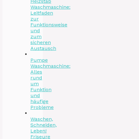
Heizstab
Waschmaschine:
Leitfaden
zur
Funktionsweise
und
zum
sicheren
Austausch
Pumpe
Waschmaschine:
Alles
rund
um
Funktion
und
häufige
Probleme
Waschen,
Schneiden,
Leben!
Friseure