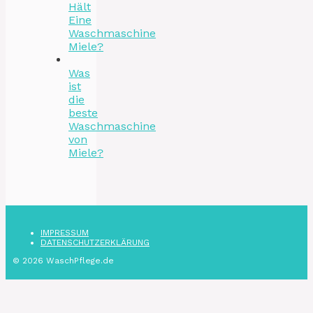
Hält
Eine
Waschmaschine
Miele?
Was
ist
die
beste
Waschmaschine
von
Miele?
IMPRESSUM
DATENSCHUTZ­ERKLÄRUNG
© 2026 WaschPflege.de