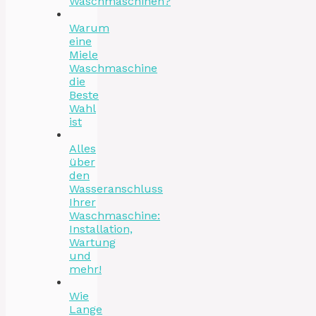
Waschmaschinen?
Warum
eine
Miele
Waschmaschine
die
Beste
Wahl
ist
Alles
über
den
Wasseranschluss
Ihrer
Waschmaschine:
Installation,
Wartung
und
mehr!
Wie
Lange