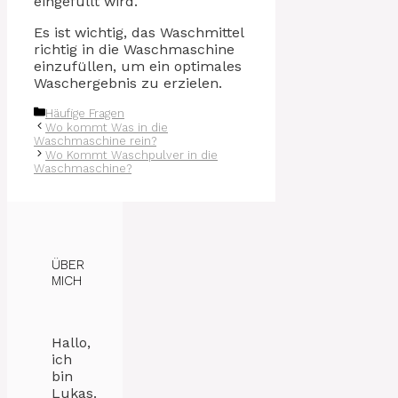
eingefüllt wird.
Es ist wichtig, das Waschmittel
richtig in die Waschmaschine
einzufüllen, um ein optimales
Waschergebnis zu erzielen.
Kategorien
Häufige Fragen
Wo kommt Was in die
Waschmaschine rein?
Wo Kommt Waschpulver in die
Waschmaschine?
ÜBER
MICH
Hallo,
ich
bin
Lukas.