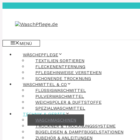
Zum
Inhalt
springen
MENÜ
WÄSCHEPFLEGE
TEXTILIEN SORTIEREN
FLECKENENTFERNUNG
PFLEGEHINWEISE VERSTEHEN
SCHONENDE TROCKNUNG
WASCHMITTEL & CO
FLÜSSIGWASCHMITTEL
PULVERWASCHMITTEL
WEICHSPÜLER & DUFTSTOFFE
SPEZIALWASCHMITTEL
TECHNIK & GERÄTE
WASCHMASCHINEN
TROCKNER & TROCKNUNGSSYSTEME
BÜGELEISEN & DAMPFBÜGELSTATIONEN
ZUBEHÖR & ANLEITUNGEN