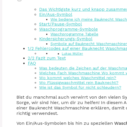
Das Wichtigste kurz und knapp zusamme
Ein/Aus-Symbol
Wie bediene ich meine Bauknecht Wasch
Start/Pause-Symbol
Waschprogramme-Symbole
Waschprogramme Tabelle
Kindersicherungs-Symbol
Symbole auf Bauknecht Waschmaschinen:
1/2 Fehlercodes auf einer Bauknecht Waschma
Lukas Müller
2/2 Fazit zum Text
FAQ
Was bedeuten die Zeichen auf der Waschm
Welches Fach Waschmaschine Wo kommt w
Wo kommt welches Waschmittel rein?
Wo Flüssigwaschmittel rein Bauknecht?
Wie ist das Symbol für nicht schleudern?
Bist du manchmal auch verwirrt von den vielen S
Sorge, wir sind hier, um dir zu helfen! In diesem 
einer Bauknecht Waschmaschine erklären, damit d
richtig verwendest.
Von Ein/Aus-Symbolen bis hin zu speziellen
Wasc