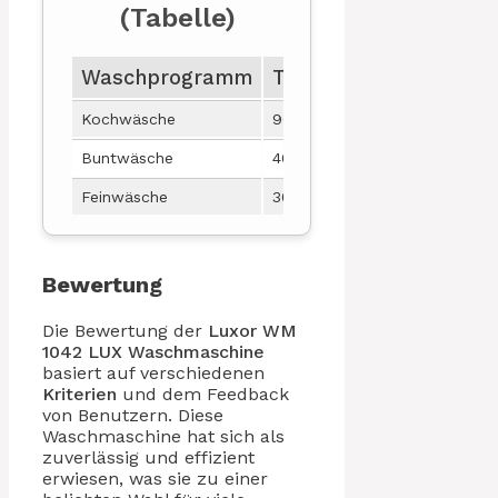
(Tabelle)
Waschprogramm
Temperatur (°C)
Sch
Kochwäsche
90
1200
Buntwäsche
40
1000
Feinwäsche
30
800
Bewertung
Die Bewertung der
Luxor WM
1042 LUX
Waschmaschine
basiert auf verschiedenen
Kriterien
und dem Feedback
von Benutzern. Diese
Waschmaschine hat sich als
zuverlässig und effizient
erwiesen, was sie zu einer