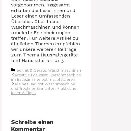
vorgenommen. Insgesamt
erhalten die Leserinnen und
Leser einen umfassenden
Überblick über Luxor
Waschmaschinen und können
fundierte Entscheidungen
treffen. Für weitere Artikel zu
ähnlichen Themen empfehlen
wir unsere weiteren Beiträge
zum Thema Haushaltsgeräte
und Haushaltsführung.
Kategorien
Technik & Geräte
,
Waschmaschinen
Kreative Lösungen: Waschmaschine
im Badezimmer optimal platzieren
Kleines Bad mit Waschmaschine
und Trockner Einrichten: Praktische
Ideen & Tipps
Schreibe einen
Kommentar