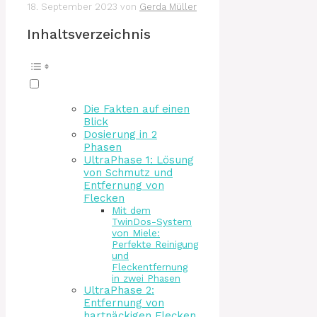
18. September 2023
von
Gerda Müller
Inhaltsverzeichnis
Die Fakten auf einen
Blick
Dosierung in 2
Phasen
UltraPhase 1: Lösung
von Schmutz und
Entfernung von
Flecken
Mit dem
TwinDos-System
von Miele:
Perfekte Reinigung
und
Fleckentfernung
in zwei Phasen
UltraPhase 2:
Entfernung von
hartnäckigen Flecken