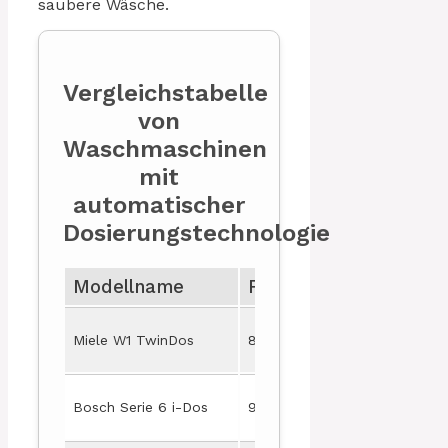
saubere Wäsche.
Vergleichstabelle
von
Waschmaschinen
mit
automatischer
Dosierungstechnologie
Modellname
Fassungsvermögen
Miele W1 TwinDos
8 kg
2
Bosch Serie 6 i-Dos
9 kg
1