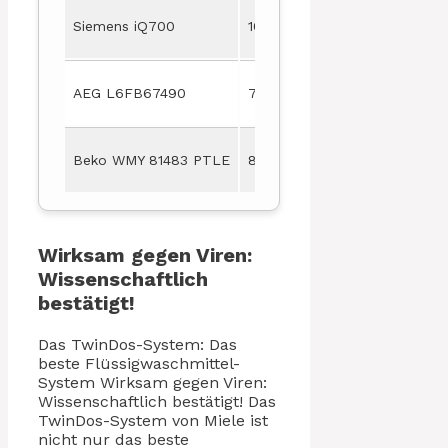
Siemens iQ700
10 kg
2
AEG L6FB67490
7 kg
1
Beko WMY 81483 PTLE
8 kg
1
Wirksam gegen Viren:
Wissenschaftlich
bestätigt!
Das TwinDos-System: Das
beste Flüssigwaschmittel-
System Wirksam gegen Viren:
Wissenschaftlich bestätigt! Das
TwinDos-System von Miele ist
nicht nur das beste