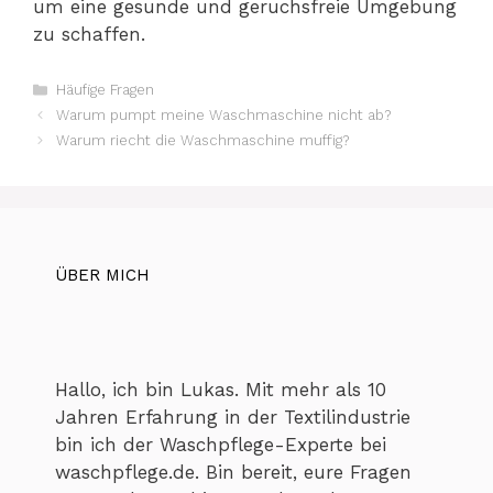
um eine gesunde und geruchsfreie Umgebung
zu schaffen.
Kategorien
Häufige Fragen
Warum pumpt meine Waschmaschine nicht ab?
Warum riecht die Waschmaschine muffig?
ÜBER MICH
Hallo, ich bin Lukas. Mit mehr als 10
Jahren Erfahrung in der Textilindustrie
bin ich der Waschpflege-Experte bei
waschpflege.de. Bin bereit, eure Fragen