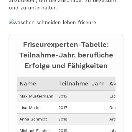
anzubieten, um die Zuschauer zu begeistern
und zu unterhalten.
Friseurexperten-Tabelle:
Teilnahme-Jahr, berufliche
Erfolge und Fähigkeiten
Name
Teilnahme-Jahr
Aktuell
Max Mustermann
2015
Eröffnung e
Lisa Müller
2017
Gewinnung 
Anna Schmidt
2018
Arbeit mit
Michael Fischer
2019
Internation