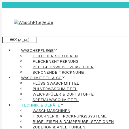
Zum
Inhalt
springen
MENÜ
WÄSCHEPFLEGE
TEXTILIEN SORTIEREN
FLECKENENTFERNUNG
PFLEGEHINWEISE VERSTEHEN
SCHONENDE TROCKNUNG
WASCHMITTEL & CO
FLÜSSIGWASCHMITTEL
PULVERWASCHMITTEL
WEICHSPÜLER & DUFTSTOFFE
SPEZIALWASCHMITTEL
TECHNIK & GERÄTE
WASCHMASCHINEN
TROCKNER & TROCKNUNGSSYSTEME
BÜGELEISEN & DAMPFBÜGELSTATIONEN
ZUBEHÖR & ANLEITUNGEN