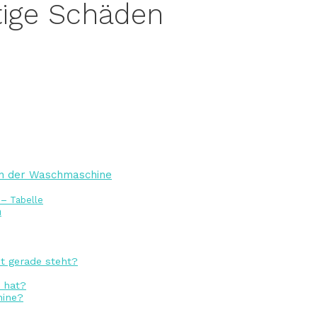
tige Schäden
en der Waschmaschine
– Tabelle
n
t gerade steht?
 hat?
hine?