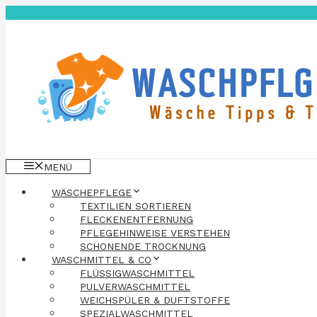
Zum
Inhalt
springen
MENÜ
WÄSCHEPFLEGE
TEXTILIEN SORTIEREN
FLECKENENTFERNUNG
PFLEGEHINWEISE VERSTEHEN
SCHONENDE TROCKNUNG
WASCHMITTEL & CO
FLÜSSIGWASCHMITTEL
PULVERWASCHMITTEL
WEICHSPÜLER & DUFTSTOFFE
SPEZIALWASCHMITTEL