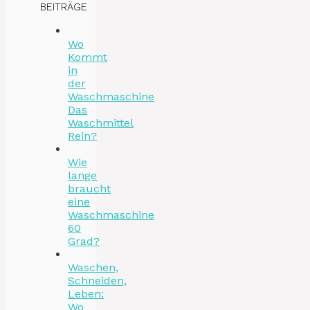
BEITRÄGE
Wo
Kommt
in
der
Waschmaschine
Das
Waschmittel
Rein?
Wie
lange
braucht
eine
Waschmaschine
60
Grad?
Waschen,
Schneiden,
Leben:
Wo