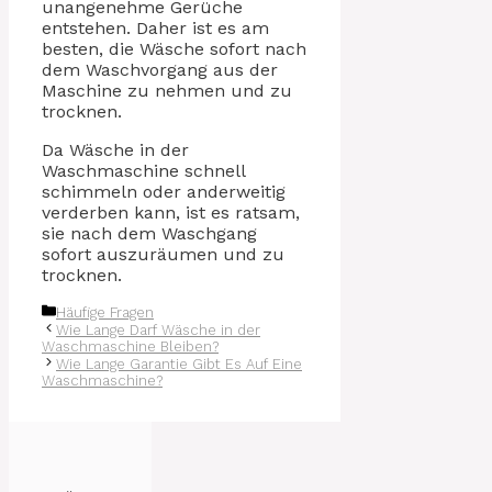
unangenehme Gerüche
entstehen. Daher ist es am
besten, die Wäsche sofort nach
dem Waschvorgang aus der
Maschine zu nehmen und zu
trocknen.
Da Wäsche in der
Waschmaschine schnell
schimmeln oder anderweitig
verderben kann, ist es ratsam,
sie nach dem Waschgang
sofort auszuräumen und zu
trocknen.
Kategorien
Häufige Fragen
Wie Lange Darf Wäsche in der
Waschmaschine Bleiben?
Wie Lange Garantie Gibt Es Auf Eine
Waschmaschine?