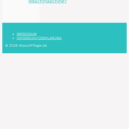
Waschmaschine?
IMPRESSUM
DATENSCHUTZ­ERKLÄRUNG
© 2026 WaschPflege.de