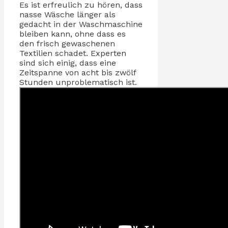
Es ist erfreulich zu hören, dass
nasse Wäsche länger als
gedacht in der Waschmaschine
bleiben kann, ohne dass es
den frisch gewaschenen
Textilien schadet. Experten
sind sich einig, dass eine
Zeitspanne von acht bis zwölf
Stunden unproblematisch ist.