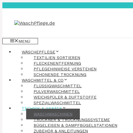
Zum
Inhalt
springen
MENÜ
WÄSCHEPFLEGE
TEXTILIEN SORTIEREN
FLECKENENTFERNUNG
PFLEGEHINWEISE VERSTEHEN
SCHONENDE TROCKNUNG
WASCHMITTEL & CO
FLÜSSIGWASCHMITTEL
PULVERWASCHMITTEL
WEICHSPÜLER & DUFTSTOFFE
SPEZIALWASCHMITTEL
TECHNIK & GERÄTE
WASCHMASCHINEN
TROCKNER & TROCKNUNGSSYSTEME
BÜGELEISEN & DAMPFBÜGELSTATIONEN
ZUBEHÖR & ANLEITUNGEN