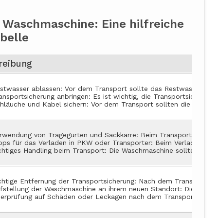
r Waschmaschine: Eine hilfreiche
belle
reibung
stwasser ablassen: Vor dem Transport sollte das Restwasser au
ansportsicherung anbringen: Es ist wichtig, die Transportsiche
hläuche und Kabel sichern: Vor dem Transport sollten die Schl
rwendung von Tragegurten und Sackkarre: Beim Transport der Wa
pps für das Verladen in PKW oder Transporter: Beim Verladen de
chtiges Handling beim Transport: Die Waschmaschine sollte währ
chtige Entfernung der Transportsicherung: Nach dem Transport so
fstellung der Waschmaschine an ihrem neuen Standort: Die Waschma
erprüfung auf Schäden oder Leckagen nach dem Transport: Nach 