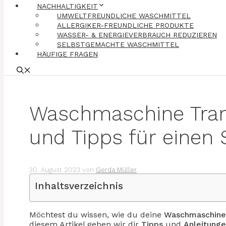
NACHHALTIGKEIT
UMWELTFREUNDLICHE WASCHMITTEL
ALLERGIKER-FREUNDLICHE PRODUKTE
WASSER- & ENERGIEVERBRAUCH REDUZIEREN
SELBSTGEMACHTE WASCHMITTEL
HÄUFIGE FRAGEN
Waschmaschine Trans
und Tipps für einen 
30. August 2023
von
Gerda Müller
Inhaltsverzeichnis
Möchtest du wissen, wie du deine
Waschmaschin
diesem Artikel geben wir dir
Tipps
und
Anleitung