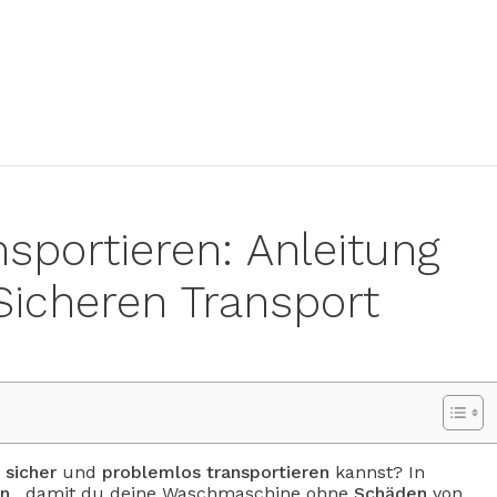
portieren: Anleitung
Sicheren Transport
e
sicher
und
problemlos
transportieren
kannst? In
en
, damit du deine Waschmaschine ohne
Schäden
von