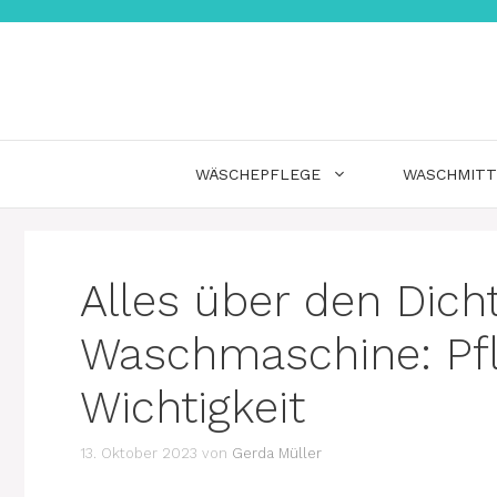
Zum
Inhalt
springen
WÄSCHEPFLEGE
WASCHMITT
Alles über den Dich
Waschmaschine: Pfl
Wichtigkeit
13. Oktober 2023
von
Gerda Müller