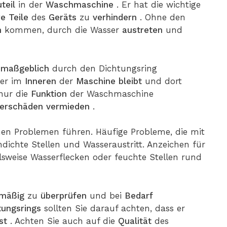
teil
in der
Waschmaschine
. Er hat die wichtige
re
Teile
des
Geräts
zu
verhindern
. Ohne den
n
kommen, durch die Wasser
austreten
und
o
maßgeblich
durch den Dichtungsring
ser im
Inneren
der
Maschine
bleibt
und dort
 nur die
Funktion
der Waschmaschine
erschäden
vermieden
.
hen Problemen führen. Häufige Probleme, die mit
dichte Stellen und Wasseraustritt. Anzeichen für
lsweise Wasserflecken oder feuchte Stellen rund
lmäßig
zu
überprüfen
und bei
Bedarf
tungsrings
sollten Sie darauf achten, dass er
st
. Achten Sie auch auf die
Qualität
des