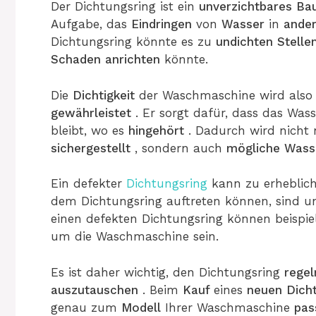
Der Dichtungsring ist ein
unverzichtbares
Bau
Aufgabe, das
Eindringen
von
Wasser
in
ande
Dichtungsring könnte es zu
undichten
Stelle
Schaden
anrichten
könnte.
Die
Dichtigkeit
der Waschmaschine wird als
gewährleistet
. Er sorgt dafür, dass das Was
bleibt, wo es
hingehört
. Dadurch wird nicht
sichergestellt
, sondern auch
mögliche
Wass
Ein defekter
Dichtungsring
kann zu erheblic
dem Dichtungsring auftreten können, sind un
einen defekten Dichtungsring können beispie
um die Waschmaschine sein.
Es ist daher wichtig, den Dichtungsring
rege
auszutauschen
. Beim
Kauf
eines
neuen
Dich
genau zum
Modell
Ihrer Waschmaschine
pas