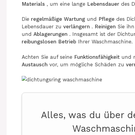
Materials
, um eine lange
Lebensdauer
des D
Die
regelmäßige
Wartung
und
Pflege
des Dic
Lebensdauer zu
verlängern
.
Reinigen
Sie ih
und
Ablagerungen
. Insgesamt ist der Dichtu
reibungslosen
Betrieb
Ihrer Waschmaschine.
Achten Sie auf seine
Funktionsfähigkeit
und n
Austausch
vor, um mögliche Schäden zu
ve
Alles, was du über d
Waschmaschi