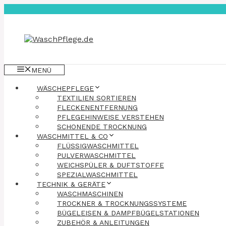
Zum
Inhalt
springen
MENÜ
WÄSCHEPFLEGE
TEXTILIEN SORTIEREN
FLECKENENTFERNUNG
PFLEGEHINWEISE VERSTEHEN
SCHONENDE TROCKNUNG
WASCHMITTEL & CO
FLÜSSIGWASCHMITTEL
PULVERWASCHMITTEL
WEICHSPÜLER & DUFTSTOFFE
SPEZIALWASCHMITTEL
TECHNIK & GERÄTE
WASCHMASCHINEN
TROCKNER & TROCKNUNGSSYSTEME
BÜGELEISEN & DAMPFBÜGELSTATIONEN
ZUBEHÖR & ANLEITUNGEN